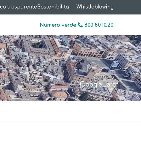
co trasparente
Sostenibilità
Whistleblowing
Numero verde
800 80.10.20