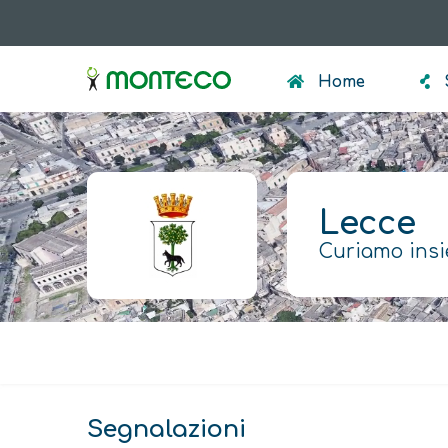
Salta
al
menumonteco
contenuto
Home
principale
Lecce
Curiamo insi
Avviso
Segnalazioni