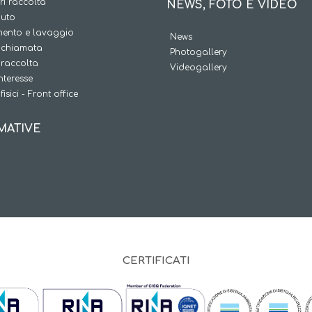
i raccolta
NEWS, FOTO E VIDEO
iuto
ento e lavaggio
News
a chiamata
Photogallery
 raccolta
Videogallery
interesse
fisici - Front office
MATIVE
CERTIFICATI