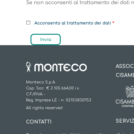
Se non acconsenti al trattamento dei dati no
Acconsento al trattamento dei dati
ASSOC
CISAM
Monteco S.p.A.
Cap. Soc. € 2.105.664,00 i.v.
C.F./P.IVA -
Reg. Imprese LE - n. 02153830753
All rights reserved
SERVIZ
CONTATTI